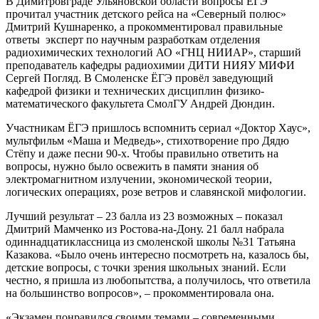
В Димитровграде Ульяновской области вопросы ЁГЭ
прочитал участник детского рейса на «Северный полюс»
Дмитрий Кушнаренко, а прокомментировал правильные
ответы эксперт по научным разработкам отделения
радиохимических технологий АО «ГНЦ НИИАР», старший
преподаватель кафедры радиохимии ДИТИ НИЯУ МИФИ
Сергей Погляд. В Смоленске ЁГЭ провёл заведующий
кафедрой физики и технических дисциплин физико-
математического факультета СмолГУ Андрей Дюндин.
Участникам ЁГЭ пришлось вспомнить сериал «Доктор Хаус»,
мультфильм «Маша и Медведь», стихотворение про Дядю
Стёпу и даже песни 90-х. Чтобы правильно ответить на
вопросы, нужно было освежить в памяти знания об
электромагнитном излучении, экономической теории,
логических операциях, розе ветров и славянской мифологии.
Лучший результат – 23 балла из 23 возможных – показал
Дмитрий Мамченко из Ростова-на-Дону. 21 балл набрала
одиннадцатиклассница из смоленской школы №31 Татьяна
Казакова. «Было очень интересно посмотреть на, казалось бы,
детские вопросы, с точки зрения школьных знаний. Если
честно, я пришла из любопытства, а получилось, что ответила
на большинство вопросов», – прокомментировала она.
«Экзамен понравился своими темами – современными,