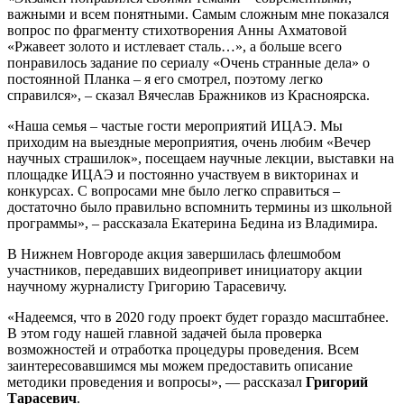
важными и всем понятными. Самым сложным мне показался
вопрос по фрагменту стихотворения Анны Ахматовой
«Ржавеет золото и истлевает сталь…», а больше всего
понравилось задание по сериалу «Очень странные дела» о
постоянной Планка – я его смотрел, поэтому легко
справился», – сказал Вячеслав Бражников из Красноярска.
«Наша семья – частые гости мероприятий ИЦАЭ. Мы
приходим на выездные мероприятия, очень любим «Вечер
научных страшилок», посещаем научные лекции, выставки на
площадке ИЦАЭ и постоянно участвуем в викторинах и
конкурсах. С вопросами мне было легко справиться –
достаточно было правильно вспомнить термины из школьной
программы», – рассказала Екатерина Бедина из Владимира.
В Нижнем Новгороде акция завершилась флешмобом
участников, передавших видеопривет инициатору акции
научному журналисту Григорию Тарасевичу.
«Надеемся, что в 2020 году проект будет гораздо масштабнее.
В этом году нашей главной задачей была проверка
возможностей и отработка процедуры проведения. Всем
заинтересовавшимся мы можем предоставить описание
методики проведения и вопросы», — рассказал
Григорий
Тарасевич
.