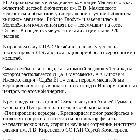
ЁГЭ продолжилась в Академическом лицее Магнитогорска,
областной детской библиотеке им. В.В. Маяковского,
Челябинской областной универсальной научной библиотеке,
книжном магазине «Библио-Глобус» и завершилась в
Молодёжном культурном центре «Черёмушки» на озере
Сугояк. В общей сумме участниками акции стали 220
человек.
В прошлом году ИЦАЭ Челябинска первым успешно
протестировал ЁГЭ, а в этом акция приобрела всероссийский
масштаб.
Самая необычная площадка – атомный ледокол «Ленин», на
котором располагается ИЦАЭ Мурманска. А в Кирове и
Ижевске акция «Сдаём ЁГЭ» стала первым масштабным
мероприятием открывшихся в этих городах Информационных
центров по атомной энергии.
В роли ведущего акции в Томске выступил Андрей Гуммер,
журналист Центра дополнительного образования
«Планирование карьеры». Красноярцам помог разобраться в
тонкостях вопросов и ответов на них доктор физико-
математических наук, старший научный сотрудник Института
физики им. Л.В. Киренского СО РАН Сергей Комогорцев.