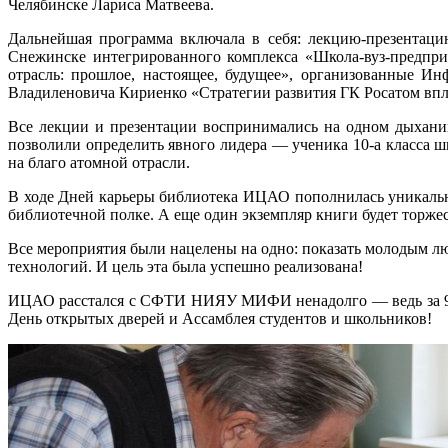
Челябинске Лариса Матвеева.
Дальнейшая программа включала в себя: лекцию-презентац
Снежинске интегрированного комплекса «Школа-вуз-предпри
отрасль: прошлое, настоящее, будущее», организованные И
Владиленовича Кириенко «Стратегии развития ГК Росатом впл
Все лекции и презентации воспринимались на одном дыхани
позволили определить явного лидера — ученика 10-а класса 
на благо атомной отрасли.
В ходе Дней карьеры библиотека ИЦАО пополнилась уникальн
библиотечной полке. А еще один экземпляр книги будет торж
Все мероприятия были нацелены на одно: показать молодым 
технологий. И цель эта была успешно реализована!
ИЦАО расстался с СФТИ НИЯУ МИФИ ненадолго — ведь за 9 м
День открытых дверей и Ассамблея студентов и школьников!