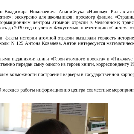
ию Владимира Николаевича Ананийчука «Николаус Риль в ато
ятие»; экскурсию для школьников; просмотр фильма «Страни
нформационным центром атомной отрасли в Челябинске; тран
оть до 2030 года с учетом Фукусимы»; презентацию «Система 
и, факты истории атомной отрасли вызывали гордость истори
школы N-125 Антона Ковалева. Антон интересуется математичес
ыми изданиями: книги «Герои атомного проекта» и «Николаус Р
ественно передан сыну одного из героев книги, корреспондент
людям возможности построения карьеры в государственной корп
есяцев работы информационно центра совместные мероприяти