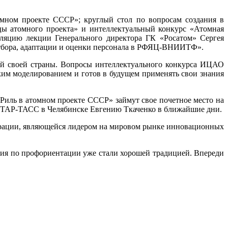
мном проекте СССР»; круглый стол по вопросам создания в
цы атомного проекта» и интеллектуальный конкурс «Атомная
сляцию лекции Генерального директора ГК «Росатом» Сергея
отбора, адаптации и оценки персонала в РФЯЦ-ВНИИТФ».
ей своей страны. Вопросы интеллектуального конкурса ИЦАО
ким моделированием и готов в будущем применять свои знания
иль в атомном проекте СССР» займут свое почетное место на
у ИТАР-ТАСС в Челябинске Евгению Ткаченко в ближайшие дни.
орации, являющейся лидером на мировом рынке инновационных
я по профориентации уже стали хорошей традицией. Впереди