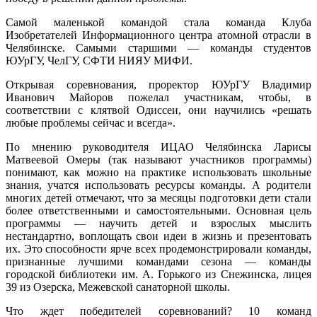
Самой маленькой командой стала команда Клуба
Изобретателей Информационного центра атомной отрасли в
Челябинске. Самыми старшими — команды студентов
ЮУрГУ, ЧелГУ, СФТИ НИЯУ МИФИ.
Открывая соревнования, проректор ЮУрГУ Владимир
Иванович Майоров пожелал участникам, чтобы, в
соответствии с клятвой Одиссеи, они научились «решать
любые проблемы сейчас и всегда».
По мнению руководителя ИЦАО Челябинска Ларисы
Матвеевой Омеры (так называют участников программы)
понимают, как можно на практике использовать школьные
знания, учатся использовать ресурсы команды. А родители
многих детей отмечают, что за месяцы подготовки дети стали
более ответственными и самостоятельными. Основная цель
программы — научить детей и взрослых мыслить
нестандартно, воплощать свои идеи в жизнь и презентовать
их. Это способности ярче всех продемонстрировали команды,
признанные лучшими командами сезона — команды
городской библиотеки им. А. Горького из Снежинска, лицея
39 из Озерска, Межевской санаторной школы.
Что ждет победителей соревнований? 10 команд