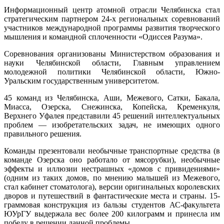
Информационный центр атомной отрасли Челябинска стал
стратегическим партнером 24-х региональных соревнований
участников международной программы развития творческого
мышления и командной сплоченности «Одиссея Разума».
Соревнования организованы Министерством образования и
науки Челябинской области, Главным управлением
молодежной политики Челябинской области, Южно-
Уральским государственным университетом.
45 команд из Челябинска, Аши, Межевого, Сатки, Бакала,
Миасса, Озерска, Снежинска, Копейска, Кременкуля,
Верхнего Уфалея представили 45 решений интеллектуальных
проблем — изобретательских задач, не имеющих одного
правильного решения.
Команды презентовали необычные транспортные средства (в
команде Озерска оно работало от мясорубки), необычные
эффекты и иллюзии нестрашных «домов с привидениями»
(одним из таких домов, по мнению малышей из Межевого,
стал кабинет стоматолога), версии оригинальных королевских
дворов и путешествий в фантастические места и страны. 15-
граммовая конструкция из бальзы студентов АС-факультета
ЮУрГУ выдержала вес более 200 килограмм и принесла им
победу в решении данной проблемы.